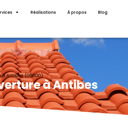
rvices
Réalisations
À propos
Blog
e à Antibes (06600)
verture à Antibes