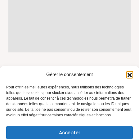
Gérer le consentement
Pour offrir les meilleures expériences, nous utilisons des technologies
telles que les cookies pour stocker et/ou accéder aux informations des
appareils. Le fait de consentir à ces technologies nous permettra de traiter
Azur Toiture Rénovation, fondée par Marius, artisan
des données telles que le comportement de navigation ou les ID uniques
couvreur depuis plus de 15 ans. Travaux de toiture,
sur ce site. Le fait de ne pas consentir ou de retirer son consentement peut
avoir un effet négatif sur certaines caractéristiques et fonctions.
isolation et rénovation sur la Côte d'Azur. Savoir-faire,
matériaux durables, relation de confiance.
N° SIRET : 84080526100020
Accepter