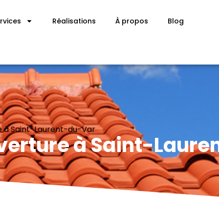
rvices
Réalisations
À propos
Blog
e à Saint-Laurent-du-Var
verture à Saint-Laur