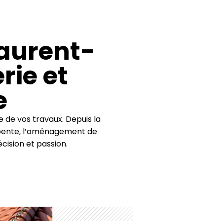
Laurent-
rie et
e
 de vos travaux. Depuis la
harpente, l’aménagement de
cision et passion.