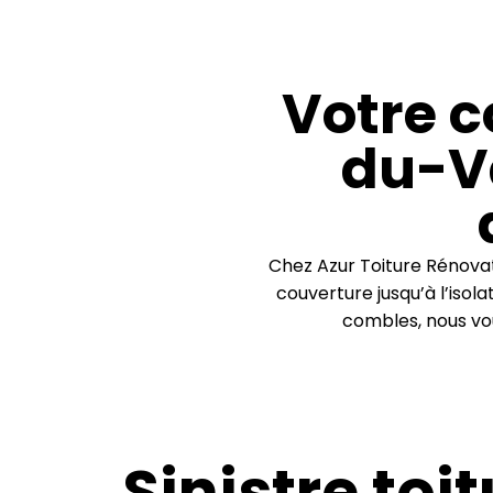
Votre c
du-Va
Chez Azur Toiture Rénovat
couverture jusqu’à l’isol
combles, nous vou
Sinistre toi