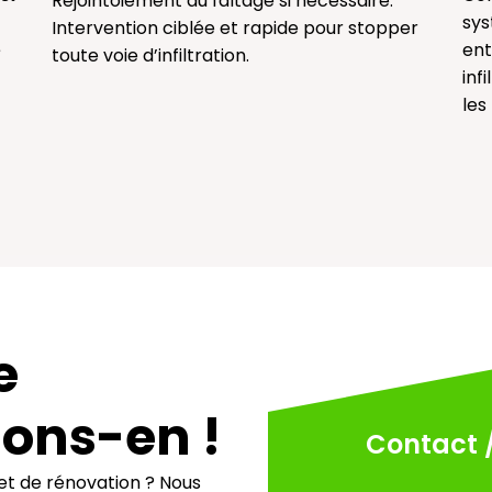
Rejointoiement du faîtage si nécessaire.
sys
Intervention ciblée et rapide pour stopper
ent
e
toute voie d’infiltration.
inf
les
e
lons-en !
Contact 
et de rénovation ? Nous