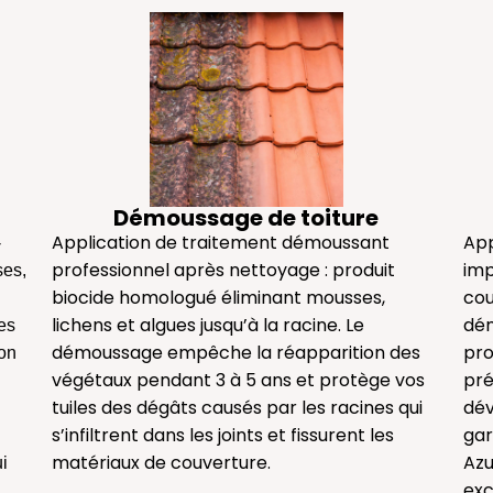
Démoussage de toiture
Application de traitement démoussant
App
-
professionnel après nettoyage : produit
imp
ses,
biocide homologué éliminant mousses,
cou
lichens et algues jusqu’à la racine. Le
dém
les
démoussage empêche la réapparition des
pro
on
végétaux pendant 3 à 5 ans et protège vos
pré
tuiles des dégâts causés par les racines qui
dév
s’infiltrent dans les joints et fissurent les
gar
matériaux de couverture.
Azu
ui
exc