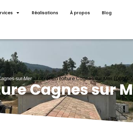
rvices
Réalisations
À propos
Blog
»
Entretien toiture Cagnes sur Mer (06800)
 Cagnes-sur-Mer
iture Cagnes sur 