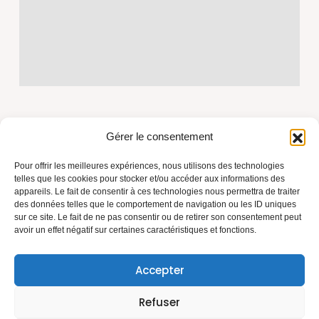
Gérer le consentement
Pour offrir les meilleures expériences, nous utilisons des technologies
telles que les cookies pour stocker et/ou accéder aux informations des
appareils. Le fait de consentir à ces technologies nous permettra de traiter
Azur Toiture Rénovation, fondée par Marius, artisan
des données telles que le comportement de navigation ou les ID uniques
couvreur depuis plus de 15 ans. Travaux de toiture,
sur ce site. Le fait de ne pas consentir ou de retirer son consentement peut
avoir un effet négatif sur certaines caractéristiques et fonctions.
isolation et rénovation sur la Côte d'Azur. Savoir-faire,
matériaux durables, relation de confiance.
N° SIRET : 84080526100020
Accepter
Refuser