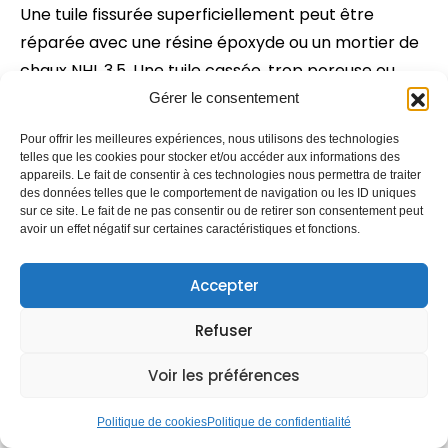
Une tuile fissurée superficiellement peut être
réparée avec une résine époxyde ou un mortier de
chaux NHL 3.5. Une tuile cassée, trop poreuse ou
déplacée de façon répétée doit être remplacée
Gérer le consentement
par une tuile du même stock pour respecter la
Pour offrir les meilleures expériences, nous utilisons des technologies
cohérence structurelle et esthétique.
telles que les cookies pour stocker et/ou accéder aux informations des
appareils. Le fait de consentir à ces technologies nous permettra de traiter
des données telles que le comportement de navigation ou les ID uniques
L’entretien des tuiles anciennes est-il pris
sur ce site. Le fait de ne pas consentir ou de retirer son consentement peut
en charge par l’assurance habitation ?
avoir un effet négatif sur certaines caractéristiques et fonctions.
Les dégâts causés par une tempête ou un
Accepter
événement climatique sont généralement
couverts par l’assurance habitation, à condition de
Refuser
déclarer le sinistre rapidement et de fournir des
Voir les préférences
preuves photographiques. Azurtoiturerenovation
accompagne ses clients dans ces démarches avec
Politique de cookies
Politique de confidentialité
des rapports d’expertise adaptés aux exigences