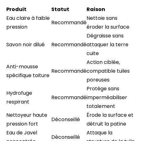
Produit
Statut
Raison
Eau claire à faible
Nettoie sans
Recommandé
pression
éroder la surface
Dégraisse sans
Savon noir dilué
Recommandé
attaquer la terre
cuite
Action ciblée,
Anti-mousse
Recommandé
compatible tuiles
spécifique toiture
poreuses
Protège sans
Hydrofuge
Recommandé
imperméabiliser
respirant
totalement
Nettoyeur haute
Érode la surface et
Déconseillé
pression fort
détruit la patine
Eau de Javel
Attaque la
Déconseillé