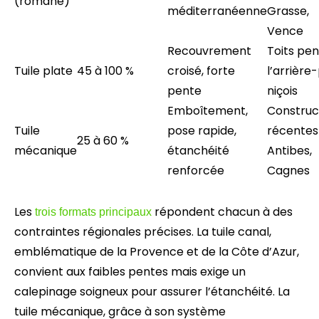
(romane)
méditerranéenne
Grasse,
Vence
Recouvrement
Toits pen
Tuile plate
45 à 100 %
croisé, forte
l’arrière
pente
niçois
Emboîtement,
Construc
Tuile
pose rapide,
récentes
25 à 60 %
mécanique
étanchéité
Antibes,
renforcée
Cagnes
Les
répondent chacun à des
trois formats principaux
contraintes régionales précises. La tuile canal,
emblématique de la Provence et de la Côte d’Azur,
convient aux faibles pentes mais exige un
calepinage soigneux pour assurer l’étanchéité. La
tuile mécanique, grâce à son système