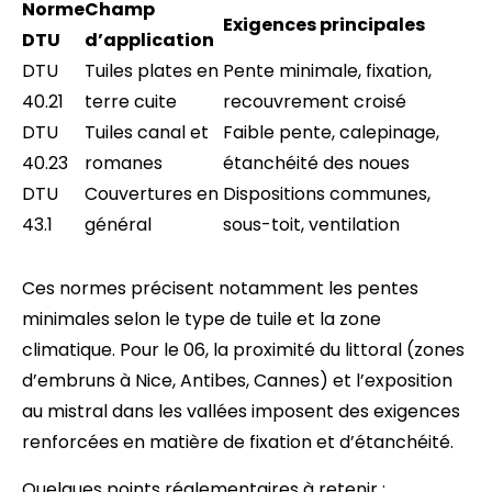
Norme
Champ
Exigences principales
DTU
d’application
DTU
Tuiles plates en
Pente minimale, fixation,
40.21
terre cuite
recouvrement croisé
DTU
Tuiles canal et
Faible pente, calepinage,
40.23
romanes
étanchéité des noues
DTU
Couvertures en
Dispositions communes,
43.1
général
sous-toit, ventilation
Ces normes précisent notamment les pentes
minimales selon le type de tuile et la zone
climatique. Pour le 06, la proximité du littoral (zones
d’embruns à Nice, Antibes, Cannes) et l’exposition
au mistral dans les vallées imposent des exigences
renforcées en matière de fixation et d’étanchéité.
Quelques points réglementaires à retenir :