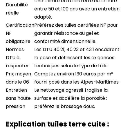
Une toiture en tuiles terre cuite dure
Durabilité
entre 50 et 100 ans avec un entretien
réelle
adapté.
Certification
Préférez des tuiles certifiées NF pour
NF
garantir résistance au gel et
obligatoire
conformité dimensionnelle.
Normes
Les DTU 40.21, 40.23 et 43.1 encadrent
DTU à
la pose et définissent les exigences
respecter
techniques selon le type de tuile.
Prix moyen
Comptez environ 130 euros par m²
dans le 06
fourni posé dans les Alpes-Maritimes.
Entretien
Le nettoyage agressif fragilise la
sans haute
surface et accélère la porosité :
pression
préférez le brossage doux.
Explication tuiles terre cuite :