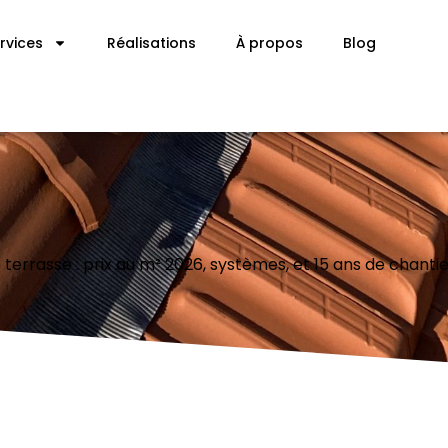
rvices
Réalisations
À propos
Blog
 terrasse : prix au m² 2026, systèmes, et 15 ans de chanti