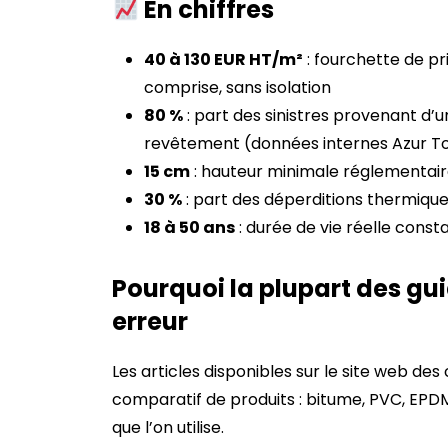
En chiffres
40 à 130 EUR HT/m²
: fourchette de pr
comprise, sans isolation
80 %
: part des sinistres provenant d’u
revêtement (données internes Azur Toit
15 cm
: hauteur minimale réglementair
30 %
: part des déperditions thermique
18 à 50 ans
: durée de vie réelle const
Pourquoi la plupart des gui
erreur
Les articles disponibles sur le site web d
comparatif de produits : bitume, PVC, EPDM
que l’on utilise.