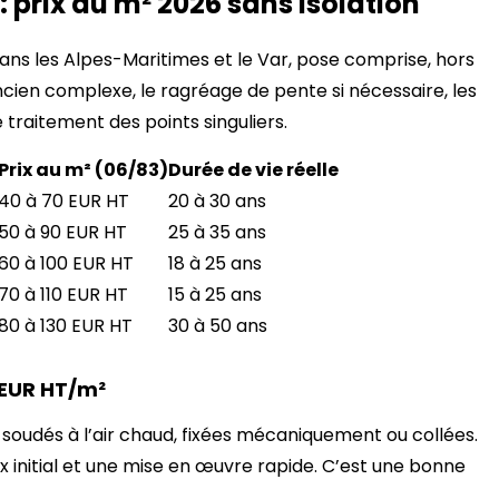
: prix au m² 2026 sans isolation
ans les Alpes-Maritimes et le Var, pose comprise, hors
’ancien complexe, le ragréage de pente si nécessaire, les
e traitement des points singuliers.
Prix au m² (06/83)
Durée de vie réelle
40 à 70 EUR HT
20 à 30 ans
50 à 90 EUR HT
25 à 35 ans
60 à 100 EUR HT
18 à 25 ans
70 à 110 EUR HT
15 à 25 ans
80 à 130 EUR HT
30 à 50 ans
 EUR HT/m²
soudés à l’air chaud, fixées mécaniquement ou collées.
ix initial et une mise en œuvre rapide. C’est une bonne