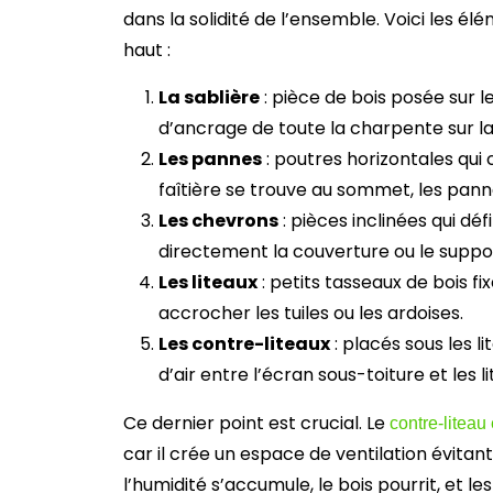
dans la solidité de l’ensemble. Voici les él
haut :
La sablière
: pièce de bois posée sur l
d’ancrage de toute la charpente sur l
Les pannes
: poutres horizontales qui 
faîtière se trouve au sommet, les panne
Les chevrons
: pièces inclinées qui déf
directement la couverture ou le suppo
Les liteaux
: petits tasseaux de bois f
accrocher les tuiles ou les ardoises.
Les contre-liteaux
: placés sous les l
d’air entre l’écran sous-toiture et les li
Ce dernier point est crucial. Le
contre-liteau
car il crée un espace de ventilation évitant 
l’humidité s’accumule, le bois pourrit, et