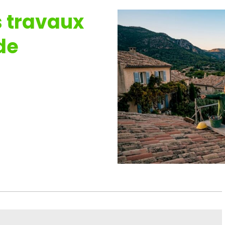
 travaux
ide