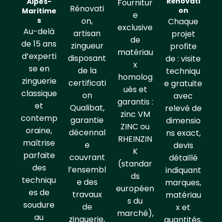
Rénovati
Alpes-
Fournitur
Rénovati
on
Maritime
e
s
on,
Chaque
exclusive
Au-delà
artisan
projet
de
de 15 ans
zingueur
profite
matériau
d’experti
disposant
de : visite
x
se en
de la
techniqu
homolog
zinguerie
certificati
e gratuite
ués et
classique
on
avec
garantis :
et
Qualibat,
relevé de
zinc VM
contemp
garantie
dimensio
ZINC ou
oraine,
décennal
ns exact,
RHEINZIN
maîtrise
e
devis
K
parfaite
couvrant
détaillé
(standar
des
l’ensembl
indiquant
ds
techniqu
e des
marques,
européen
es de
travaux
matériau
s du
soudure
de
x et
marché),
au
zinguerie,
quantités,