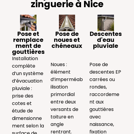
zinguerie à Nice
Pose et
Pose de
Descentes
remplace
noues et
d'eau
ment de
chéneaux​
pluviale
gouttières
Installation
Noues :
Pose de
complète
élément
descentes EP
d’un système
d’imperméab
carrées ou
d’évacuation
ilisation
rondes,
pluviale :
primordial
raccordeme
prise des
entre deux
nt aux
cotes et
versants de
gouttières
étude de
toiture en
avec
dimensionne
angle
naissance,
ment selon la
rentrant.
fixation
surface de