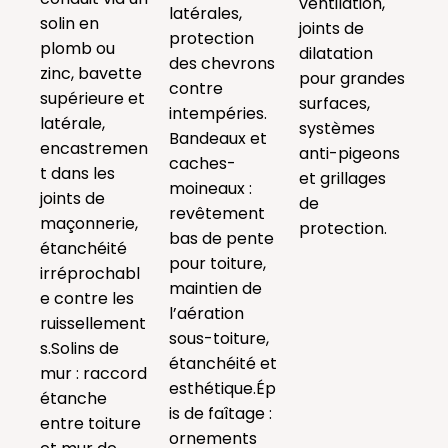
ventilation,
latérales,
solin en
joints de
protection
plomb ou
dilatation
des chevrons
zinc, bavette
pour grandes
contre
supérieure et
surfaces,
intempéries.
latérale,
systèmes
Bandeaux et
encastremen
anti-pigeons
caches-
t dans les
et grillages
moineaux :
joints de
de
revêtement
maçonnerie,
protection.
bas de pente
étanchéité
pour toiture,
irréprochabl
maintien de
e contre les
l’aération
ruissellement
sous-toiture,
s.Solins de
étanchéité et
mur : raccord
esthétique.Ép
étanche
is de faîtage :
entre toiture
ornements