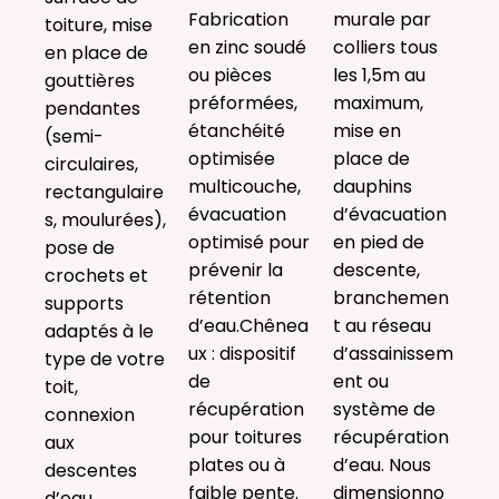
Fabrication
murale par
toiture, mise
en zinc soudé
colliers tous
en place de
ou pièces
les 1,5m au
gouttières
préformées,
maximum,
pendantes
étanchéité
mise en
(semi-
optimisée
place de
circulaires,
multicouche,
dauphins
rectangulaire
évacuation
d’évacuation
s, moulurées),
optimisé pour
en pied de
pose de
prévenir la
descente,
crochets et
rétention
branchemen
supports
d’eau.Chênea
t au réseau
adaptés à le
ux : dispositif
d’assainissem
type de votre
de
ent ou
toit,
récupération
système de
connexion
pour toitures
récupération
aux
plates ou à
d’eau. Nous
descentes
faible pente.
dimensionno
d’eau