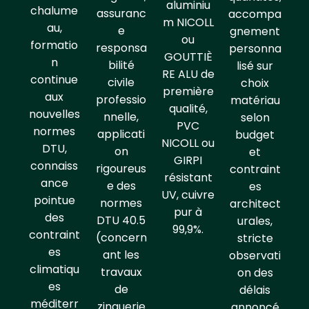
aluminiu
chalume
assuranc
accompa
m NICOLL
au,
e
gnement
ou
formatio
responsa
personna
GOUTTIÈ
n
bilité
lisé sur
RE ALU de
continue
civile
choix
première
aux
professio
matériau
qualité,
nouvelles
nnelle,
selon
PVC
normes
applicati
budget
NICOLL ou
DTU,
on
et
GIRPI
connaiss
rigoureus
contraint
résistant
ance
e des
es
UV, cuivre
pointue
normes
architect
pur à
des
DTU 40.5
urales,
99,9%.
contraint
(concern
stricte
es
ant les
observati
climatiqu
travaux
on des
es
de
délais
méditerr
zinguerie
annoncé