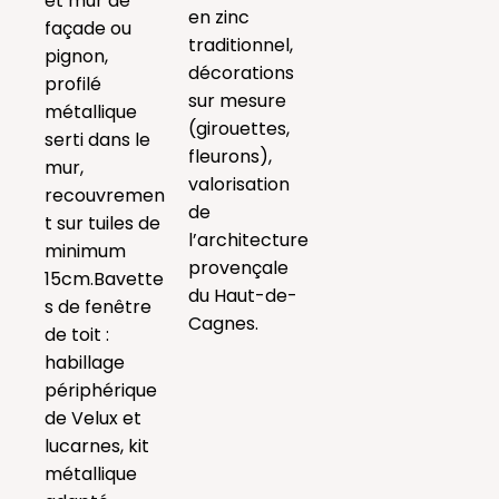
et mur de
en zinc
façade ou
traditionnel,
pignon,
décorations
profilé
sur mesure
métallique
(girouettes,
serti dans le
fleurons),
mur,
valorisation
recouvremen
de
t sur tuiles de
l’architecture
minimum
provençale
15cm.Bavette
du Haut-de-
s de fenêtre
Cagnes.
de toit :
habillage
périphérique
de Velux et
lucarnes, kit
métallique