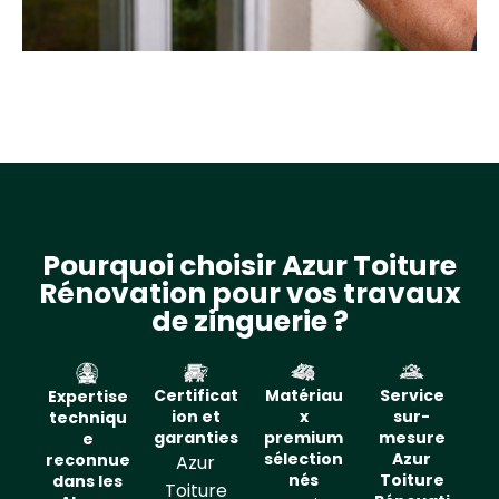
Pourquoi choisir Azur Toiture
Rénovation pour vos travaux
de zinguerie ?
Certificat
Matériau
Service
Expertise
ion et
x
sur-
techniqu
garanties
premium
mesure
e
sélection
Azur
reconnue
Azur
nés
Toiture
dans les
Toiture