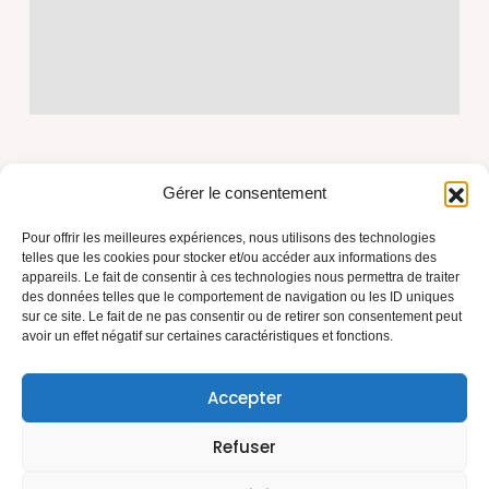
Gérer le consentement
Pour offrir les meilleures expériences, nous utilisons des technologies
telles que les cookies pour stocker et/ou accéder aux informations des
appareils. Le fait de consentir à ces technologies nous permettra de traiter
Azur Toiture Rénovation, fondée par Marius, artisan
des données telles que le comportement de navigation ou les ID uniques
couvreur depuis plus de 15 ans. Travaux de toiture,
sur ce site. Le fait de ne pas consentir ou de retirer son consentement peut
isolation et rénovation sur la Côte d'Azur. Savoir-faire,
avoir un effet négatif sur certaines caractéristiques et fonctions.
matériaux durables, relation de confiance.
N° SIRET : 84080526100020
Accepter
Refuser