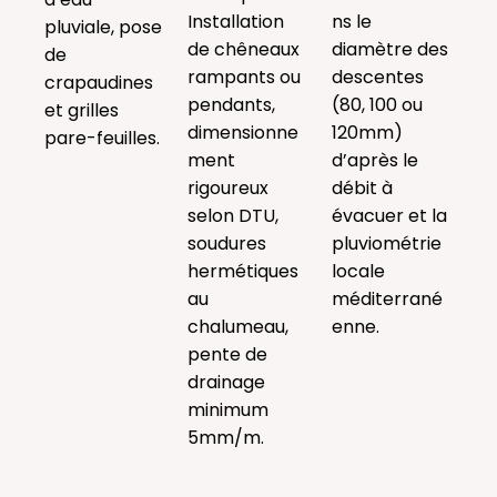
Installation
ns le
pluviale, pose
de chêneaux
diamètre des
de
rampants ou
descentes
crapaudines
pendants,
(80, 100 ou
et grilles
dimensionne
120mm)
pare-feuilles.
ment
d’après le
rigoureux
débit à
selon DTU,
évacuer et la
soudures
pluviométrie
hermétiques
locale
au
méditerrané
chalumeau,
enne.
pente de
drainage
minimum
5mm/m.