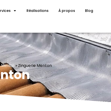
rvices
Réalisations
À propos
Blog
»
Zinguerie Menton
à Menton
enton