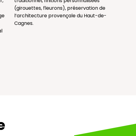
r,
traditionnel, finitions personnalisées
(girouettes, fleurons), préservation de
ge
l’architecture provençale du Haut-de-
Cagnes.
l
e