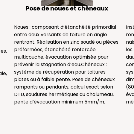
Pose de noues et chéneaux​
Noues : composant d’étanchéité primordial
Ins
entre deux versants de toiture en angle
ron
rentrant. Réalisation en zinc soudé ou pièces
nai
préformées, étanchéité renforcée
les
es,
multicouche, évacuation optimisée pour
dau
prévenir la stagnation d’eau.Chêneaux :
con
système de récupération pour toitures
sys
le,
plates ou à faible pente. Pose de chêneaux
dim
rampants ou pendants, calcul exact selon
(80
DTU, soudures hermétiques au chalumeau,
éva
pente d’évacuation minimum 5mm/m.
méd