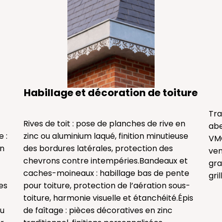
Habillage et décoration de toiture
Tra
Rives de toit : pose de planches de rive en
abe
 :
zinc ou aluminium laqué, finition minutieuse
VMC
in
des bordures latérales, protection des
ven
chevrons contre intempéries.Bandeaux et
gra
caches-moineaux : habillage bas de pente
gri
es
pour toiture, protection de l’aération sous-
toiture, harmonie visuelle et étanchéité.Épis
ou
de faîtage : pièces décoratives en zinc