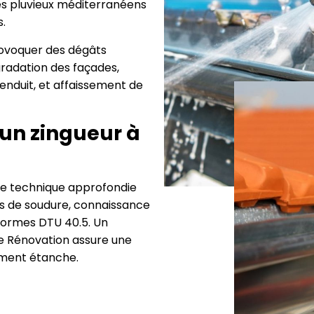
es pluvieux méditerranéens
.
rovoquer des dégâts
égradation des façades,
enduit, et affaissement de
 un zingueur à
ise technique approfondie
es de soudure, connaissance
normes DTU 40.5. Un
e Rénovation assure une
tement étanche.