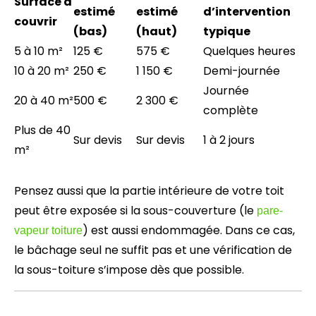
Surface à
estimé
estimé
d’intervention
couvrir
(bas)
(haut)
typique
5 à 10 m²
125 €
575 €
Quelques heures
10 à 20 m²
250 €
1 150 €
Demi-journée
Journée
20 à 40 m²
500 €
2 300 €
complète
Plus de 40
Sur devis
Sur devis
1 à 2 jours
m²
Pensez aussi que la partie intérieure de votre toit
peut être exposée si la sous-couverture (le
pare-
) est aussi endommagée. Dans ce cas,
vapeur toiture
le bâchage seul ne suffit pas et une vérification de
la sous-toiture s’impose dès que possible.