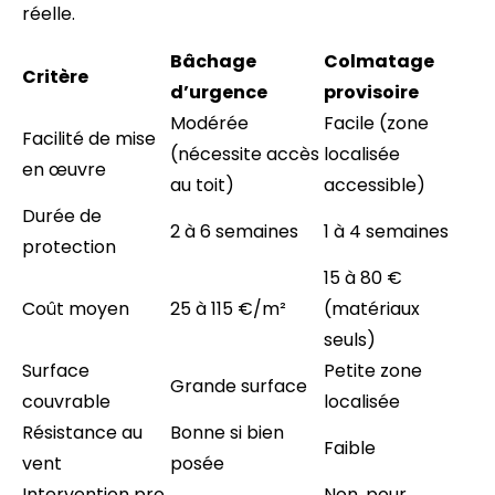
réelle.
Bâchage
Colmatage
Critère
d’urgence
provisoire
Modérée
Facile (zone
Facilité de mise
(nécessite accès
localisée
en œuvre
au toit)
accessible)
Durée de
2 à 6 semaines
1 à 4 semaines
protection
15 à 80 €
Coût moyen
25 à 115 €/m²
(matériaux
seuls)
Surface
Petite zone
Grande surface
couvrable
localisée
Résistance au
Bonne si bien
Faible
vent
posée
Intervention pro
Non, pour