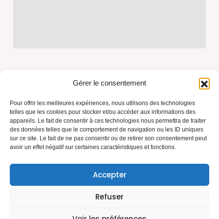
Gérer le consentement
Pour offrir les meilleures expériences, nous utilisons des technologies
telles que les cookies pour stocker et/ou accéder aux informations des
appareils. Le fait de consentir à ces technologies nous permettra de traiter
Azur Toiture Rénovation, fondée par Marius, artisan
des données telles que le comportement de navigation ou les ID uniques
couvreur depuis plus de 15 ans. Travaux de toiture,
sur ce site. Le fait de ne pas consentir ou de retirer son consentement peut
avoir un effet négatif sur certaines caractéristiques et fonctions.
isolation et rénovation sur la Côte d'Azur. Savoir-faire,
matériaux durables, relation de confiance.
N° SIRET : 84080526100020
Accepter
Refuser
Voir les préférences