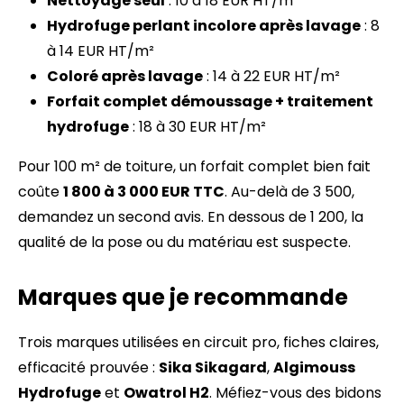
Nettoyage seul
: 10 à 18 EUR HT/m²
Hydrofuge perlant incolore après lavage
: 8
à 14 EUR HT/m²
Coloré après lavage
: 14 à 22 EUR HT/m²
Forfait complet démoussage + traitement
hydrofuge
: 18 à 30 EUR HT/m²
Pour 100 m² de toiture, un forfait complet bien fait
coûte
1 800 à 3 000 EUR TTC
. Au-delà de 3 500,
demandez un second avis. En dessous de 1 200, la
qualité de la pose ou du matériau est suspecte.
Marques que je recommande
Trois marques utilisées en circuit pro, fiches claires,
efficacité prouvée :
Sika Sikagard
,
Algimouss
Hydrofuge
et
Owatrol H2
. Méfiez-vous des bidons