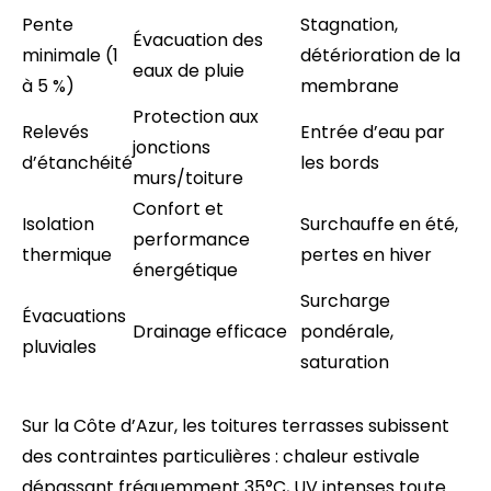
Pente
Stagnation,
Évacuation des
minimale (1
détérioration de la
eaux de pluie
à 5 %)
membrane
Protection aux
Relevés
Entrée d’eau par
jonctions
d’étanchéité
les bords
murs/toiture
Confort et
Isolation
Surchauffe en été,
performance
thermique
pertes en hiver
énergétique
Surcharge
Évacuations
Drainage efficace
pondérale,
pluviales
saturation
Sur la Côte d’Azur, les toitures terrasses subissent
des contraintes particulières : chaleur estivale
dépassant fréquemment 35°C, UV intenses toute