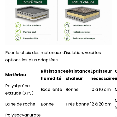
Pour le choix des matériaux d’isolation, voici les
options les plus adaptées :
Résistance
Résistance
Épaisseur
Matériau
humidité
chaleur
nécessaire
i
Polystyrène
Excellente
Bonne
10 à 16 cm
extrudé (XPS)
Laine de roche
Bonne
Très bonne
12 à 20 cm
é
Polyisocyanurate