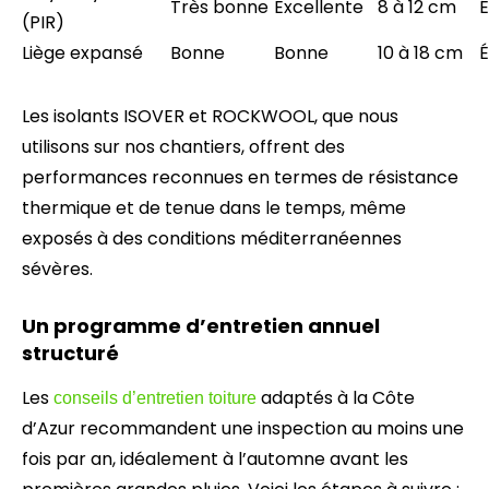
Très bonne
Excellente
8 à 12 cm
É
(PIR)
Liège expansé
Bonne
Bonne
10 à 18 cm
É
Les isolants ISOVER et ROCKWOOL, que nous
utilisons sur nos chantiers, offrent des
performances reconnues en termes de résistance
thermique et de tenue dans le temps, même
exposés à des conditions méditerranéennes
sévères.
Un programme d’entretien annuel
structuré
Les
adaptés à la Côte
conseils d’entretien toiture
d’Azur recommandent une inspection au moins une
fois par an, idéalement à l’automne avant les