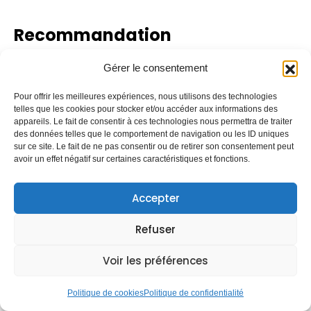
Recommandation
Gérer le consentement
Comprendre la toiture : protection, structure et choix
Travaux de toiture : guide et exemples pour les
Pour offrir les meilleures expériences, nous utilisons des technologies
Alpes-Maritimes
telles que les cookies pour stocker et/ou accéder aux informations des
appareils. Le fait de consentir à ces technologies nous permettra de traiter
Pose de tuiles : méthodes, normes DTU et choix
des données telles que le comportement de navigation ou les ID uniques
sur ce site. Le fait de ne pas consentir ou de retirer son consentement peut
durable
avoir un effet négatif sur certaines caractéristiques et fonctions.
Couverture de toit : conseils et normes pour votre
maison
Accepter
Refuser
PRÉCÉDENT
SUIVANT
Faîtage de toiture : définition, rôles et conseils rénovation
Top 5 alternatives à pro-renov-toit.fr 2026
Voir les préférences
Rechercher
Politique de cookies
Politique de confidentialité