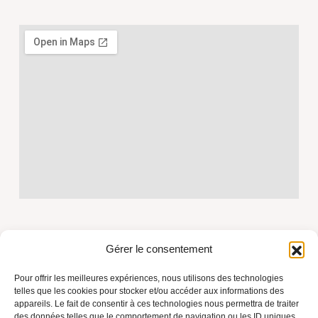
Gérer le consentement
Pour offrir les meilleures expériences, nous utilisons des technologies
telles que les cookies pour stocker et/ou accéder aux informations des
appareils. Le fait de consentir à ces technologies nous permettra de traiter
Azur Toiture Rénovation, fondée par Marius, artisan
des données telles que le comportement de navigation ou les ID uniques