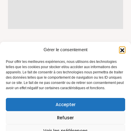
Gérer le consentement
Pour offrir les meilleures expériences, nous utilisons des technologies
telles que les cookies pour stocker et/ou accéder aux informations des
appareils. Le fait de consentir à ces technologies nous permettra de traiter
Azur Toiture Rénovation, fondée par Marius, artisan
des données telles que le comportement de navigation ou les ID uniques
couvreur depuis plus de 15 ans. Travaux de toiture,
sur ce site. Le fait de ne pas consentir ou de retirer son consentement peut
avoir un effet négatif sur certaines caractéristiques et fonctions.
isolation et rénovation sur la Côte d'Azur. Savoir-faire,
matériaux durables, relation de confiance.
N° SIRET : 84080526100020
Accepter
Refuser
Voir les préférences